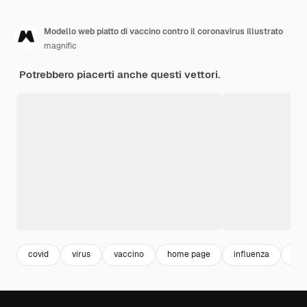
Modello web piatto di vaccino contro il coronavirus illustrato
magnific
Potrebbero piacerti anche questi vettori.
covid
virus
vaccino
home page
influenza
lan