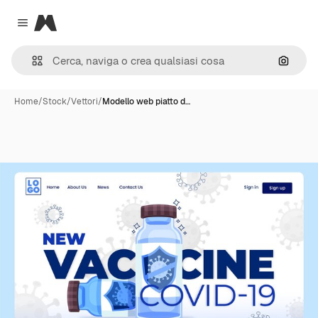
Magnific
Close menu
Cerca 
Home
/
Stock
/
Vettori
/
Modello web piatto d…