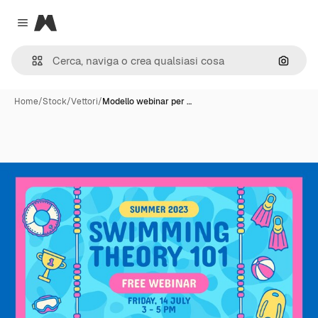
Magnific
Close menu
Cerca 
Home
/
Stock
/
Vettori
/
Modello webinar per …