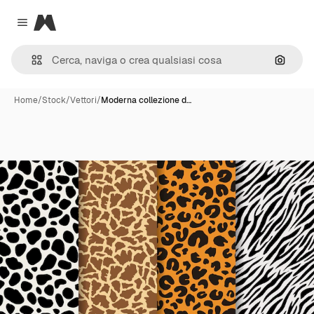
Magnific
Close menu
Cerca 
Home
/
Stock
/
Vettori
/
Moderna collezione d…