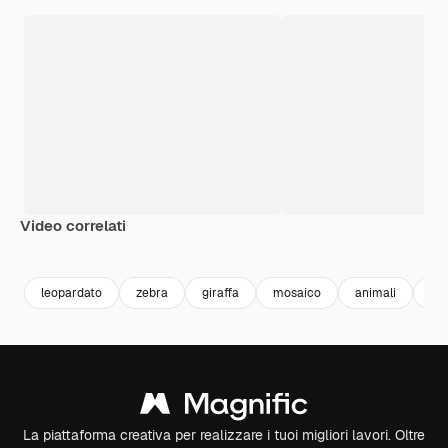
Video correlati
Premium
Premium
Generato dall'IA
Premium
Premium
leopardato
zebra
giraffa
mosaico
animali
pat
La piattaforma creativa per realizzare i tuoi migliori lavori. Oltre