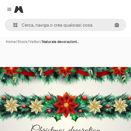
Magnific
Close menu
Cerca 
Home
/
Stock
/
Vettori
/
Naturale decorazioni…