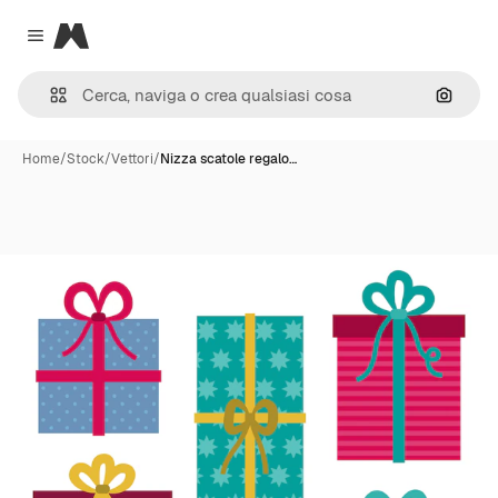
Magnific
Close menu
Cerca 
Home
/
Stock
/
Vettori
/
Nizza scatole regalo…