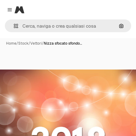
Magnific
Close menu
Cerca 
Home
/
Stock
/
Vettori
/
Nizza sfocato sfondo…