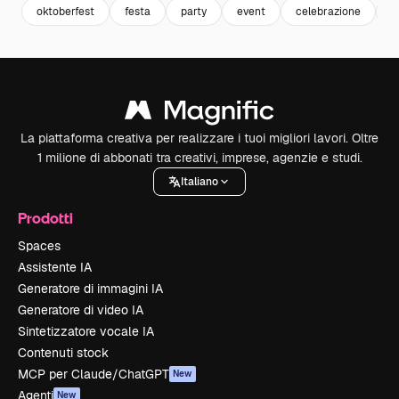
oktoberfest
festa
party
event
celebrazione
f
La piattaforma creativa per realizzare i tuoi migliori lavori. Oltre
1 milione di abbonati tra creativi, imprese, agenzie e studi.
Italiano
Prodotti
Spaces
Assistente IA
Generatore di immagini IA
Generatore di video IA
Sintetizzatore vocale IA
Contenuti stock
MCP per Claude/ChatGPT
New
Agenti
New