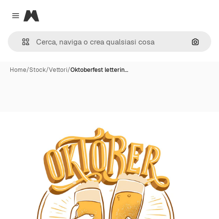
Magnific
Close menu
Cerca 
Home
/
Stock
/
Vettori
/
Oktoberfest letterin…