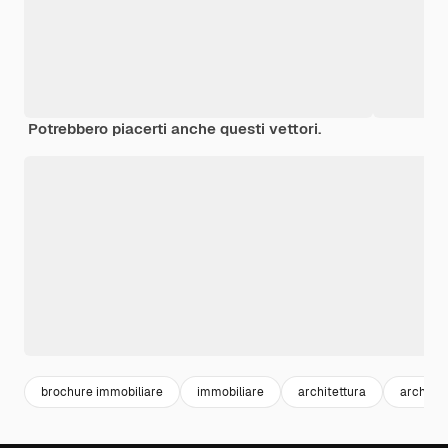
Potrebbero piacerti anche questi vettori.
brochure immobiliare
immobiliare
architettura
architec