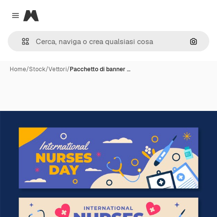
Magnific
Close menu
Cerca 
Home
/
Stock
/
Vettori
/
Pacchetto di banner …