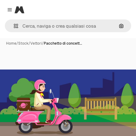
Magnific
Close menu
Cerca 
Home
/
Stock
/
Vettori
/
Pacchetto di concett…