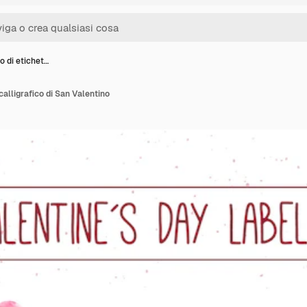
o di etichet…
calligrafico di San Valentino