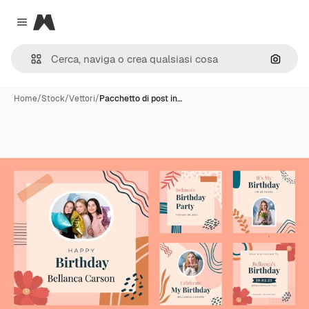
Magnific
Close menu
Cerca 
Home
/
Stock
/
Vettori
/
Pacchetto di post in…