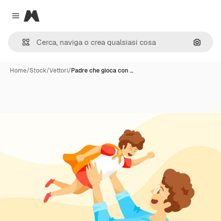
Magnific
Close menu
Cerca 
Home
/
Stock
/
Vettori
/
Padre che gioca con …