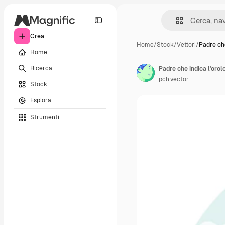
Crea
Home
/
Stock
/
Vettori
/
Padre che
Home
Ricerca
Padre che indica l'orol
pch.vector
Stock
Esplora
Strumenti