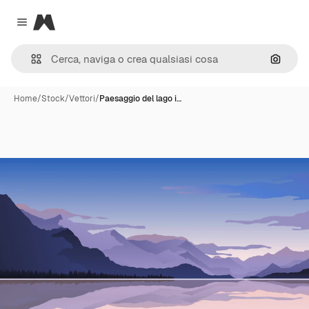
Magnific
Close menu
Cerca 
Home
/
Stock
/
Vettori
/
Paesaggio del lago i…