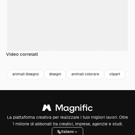
Video correlati
Premium
Premium
Premium
Premium
Generato da
animali disegno
disegni
animali colorare
clipart
ca
La piattaforma creativa per realizzare i tuoi migliori lavori. Oltre
1 milione di abbonati tra creativi, imprese, agenzie e studi.
Italiano