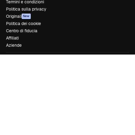
Termini e condizioni
Politica sulla privacy
Originali
New
Politica dei cookie
Centro di fiducia
Affiliati
Aziende
Azienda
Prezzi
Chi siamo
Recensioni
Lavora con noi
Cerca tendenze
Blog
Eventi
Slidesgo
Vendi i tuoi contenuti
Sala stampa