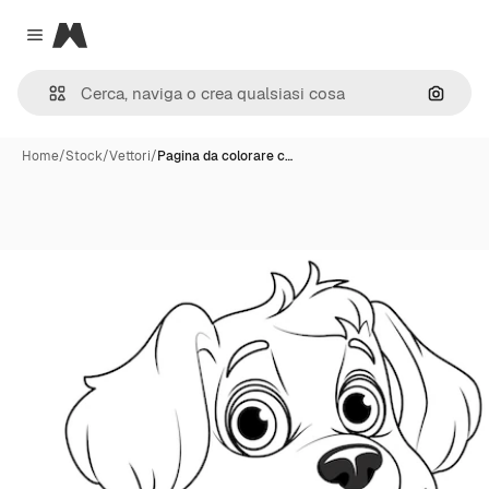
Magnific
Close menu
Cerca 
Home
/
Stock
/
Vettori
/
Pagina da colorare c…