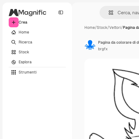
Crea
Home
/
Stock
/
Vettori
/
Pagina d
Home
Ricerca
Pagina da colorare di d
brgfx
Stock
Esplora
Strumenti