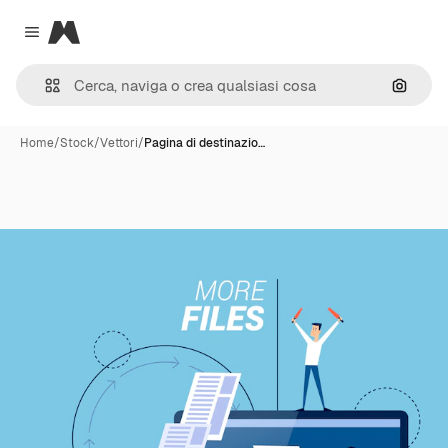
Magnific
Close menu
Cerca 
Home
/
Stock
/
Vettori
/
Pagina di destinazio…