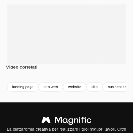
Video correlati
Premium
Premium
Premium
Premium
landing page
sito web
website
sito
business templ
La piattaforma creativa per realizzare i tuoi migliori lavori. Oltre