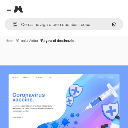
Magnific
Close menu
Cerca 
Home
/
Stock
/
Vettori
/
Pagina di destinazio…