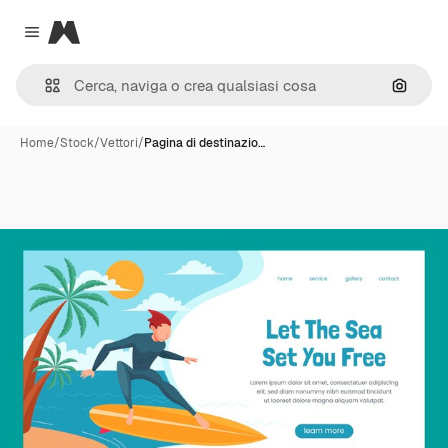
Magnific
Close menu
Cerca 
Home
/
Stock
/
Vettori
/
Pagina di destinazio…