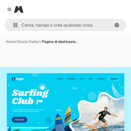
Magnific
Close menu
Cerca 
Home
/
Stock
/
Vettori
/
Pagina di destinazio…