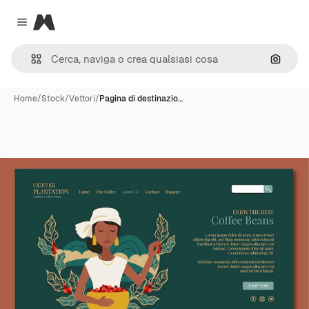
Magnific
Close menu
Cerca 
Home
/
Stock
/
Vettori
/
Pagina di destinazio…