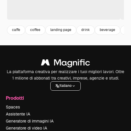
caffe
coffee
landing page
drink
beverage
be
La piattaforma creativa per realizzare i tuoi migliori lavori. Oltre
1 milione di abbonati tra creativi, imprese, agenzie e studi.
Italiano
Prodotti
Spaces
Assistente IA
Generatore di immagini IA
Generatore di video IA