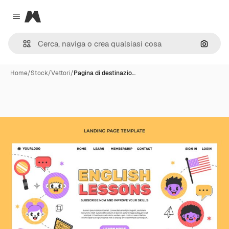
Magnific
Close menu
Cerca 
Home
/
Stock
/
Vettori
/
Pagina di destinazio…