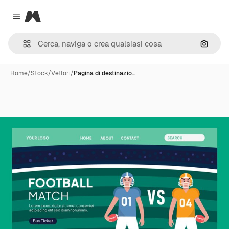
Magnific
Close menu
Cerca 
Home
/
Stock
/
Vettori
/
Pagina di destinazio…