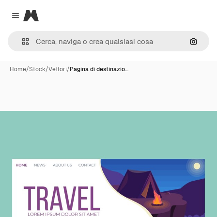
Magnific
Close menu
Cerca 
Home
/
Stock
/
Vettori
/
Pagina di destinazio…