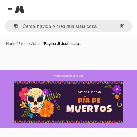
Magnific
Close menu
Cerca 
Home
/
Stock
/
Vettori
/
Pagina di destinazio…