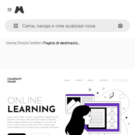
Magnific
Close menu
Cerca 
Home
/
Stock
/
Vettori
/
Pagina di destinazio…