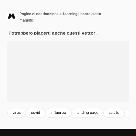
Pagina di destinazione e-learning lineare piatta
magnific
Potrebbero piacerti anche questi vettori.
virus
covid
influenza
landing page
salute
hea