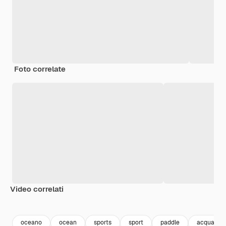
Foto correlate
Video correlati
Premium
Premium
Premium
Premium
oceano
ocean
sports
sport
paddle
acqua