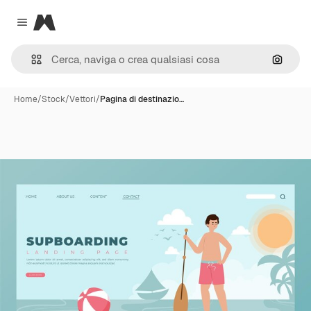
Magnific
Close menu
Cerca 
Home
/
Stock
/
Vettori
/
Pagina di destinazio…