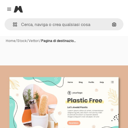
Magnific
Close menu
Cerca 
Home
/
Stock
/
Vettori
/
Pagina di destinazio…