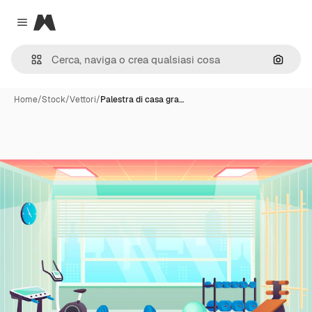
Magnific
Close menu
Cerca 
Home
/
Stock
/
Vettori
/
Palestra di casa gra…