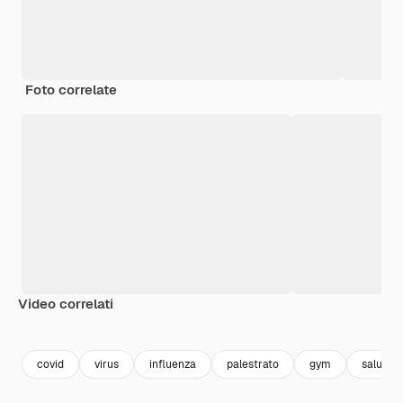
Foto correlate
Video correlati
Premium
Premium
covid
virus
influenza
palestrato
gym
salute