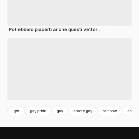
Potrebbero piacerti anche questi vettori.
lgbt
gay pride
gay
amore gay
rainbow
arcob