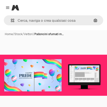
Magnific
Close menu
Cerca 
Home
/
Stock
/
Vettori
/
Palloncini sfumati m…