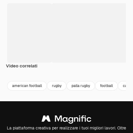
Video correlati
Premium
Premium
Generato dall'IA
Premium
Premium
Generato da
american football
rugby
palla rugby
football
calcio
La piattaforma creativa per realizzare i tuoi migliori lavori. Oltre