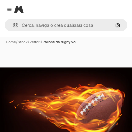
Magnific
Close menu
Cerca 
Home
/
Stock
/
Vettori
/
Pallone da rugby vol…