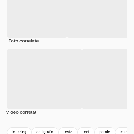
Foto correlate
Video correlati
Premium
Premium
Premium
Premium
lettering
calligrafia
testo
text
parole
messag