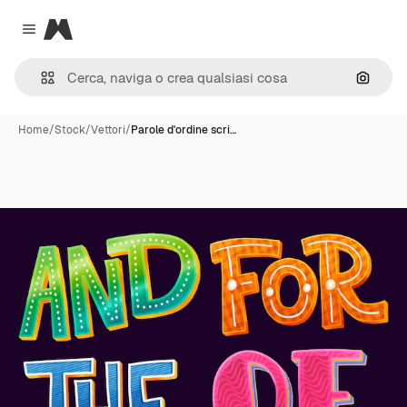
Magnific
Close menu
Cerca 
Home
/
Stock
/
Vettori
/
Parole d'ordine scri…