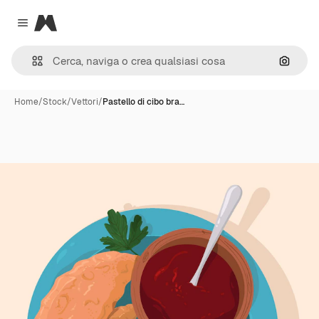
Magnific
Close menu
Cerca 
Home
/
Stock
/
Vettori
/
Pastello di cibo bra…