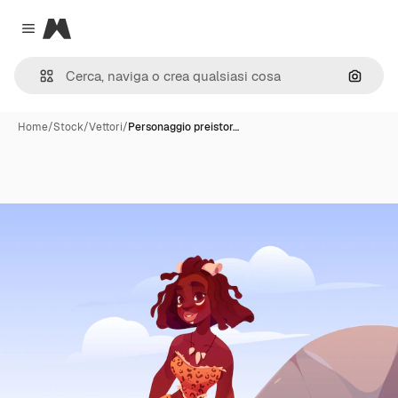
Magnific
Close menu
Cerca 
Home
/
Stock
/
Vettori
/
Personaggio preistor…