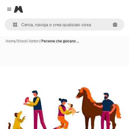
Magnific
Close menu
Cerca 
Home
/
Stock
/
Vettori
/
Persone che giocano …