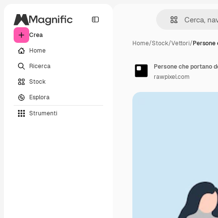
Crea
Home
/
Stock
/
Vettori
/
Persone 
Home
Ricerca
Persone che portano don
rawpixel.com
Stock
Esplora
Strumenti