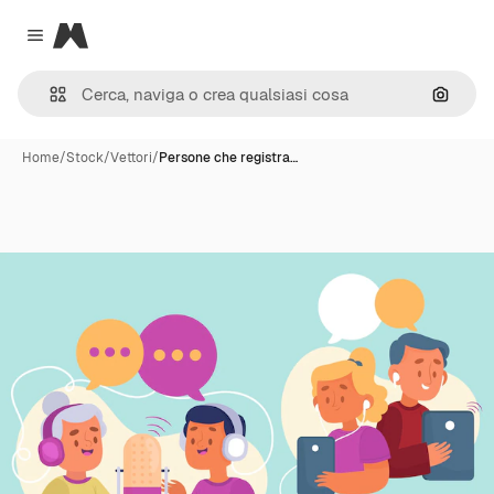
Magnific
Close menu
Cerca 
Home
/
Stock
/
Vettori
/
Persone che registra…