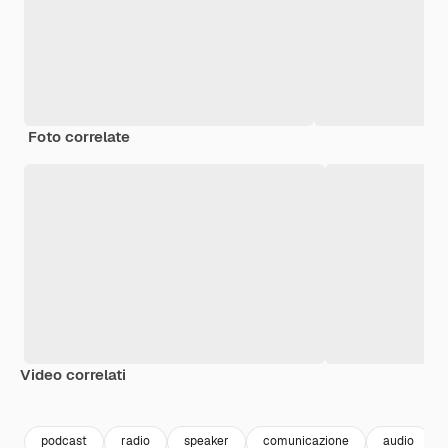
Foto correlate
Video correlati
Premium
Premium
Generato dall'IA
Premium
Premium
podcast
radio
speaker
comunicazione
audio