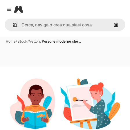
Magnific
Close menu
Cerca 
Home
/
Stock
/
Vettori
/
Persone moderne che …