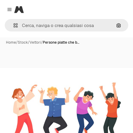
Magnific
Close menu
Cerca 
Home
/
Stock
/
Vettori
/
Persone piatte che b…