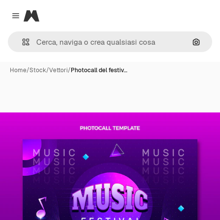
Magnific
Close menu
Cerca 
Home
/
Stock
/
Vettori
/
Photocall del festiv…