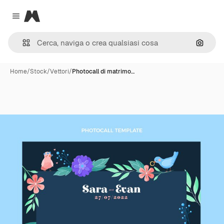
Magnific
Close menu
Cerca 
Home
/
Stock
/
Vettori
/
Photocall di matrimo…