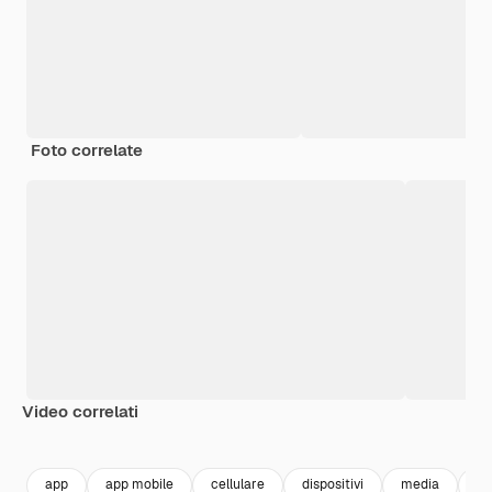
Foto correlate
Video correlati
Premium
Premium
Premium
Premium
Generato da
app
app mobile
cellulare
dispositivi
media
ap