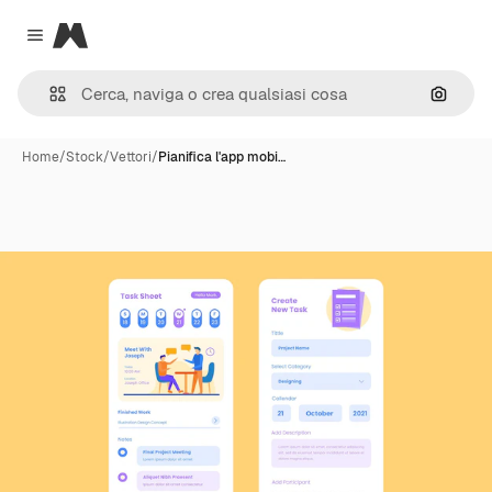
Magnific
Close menu
Cerca 
Home
/
Stock
/
Vettori
/
Pianifica l'app mobi…