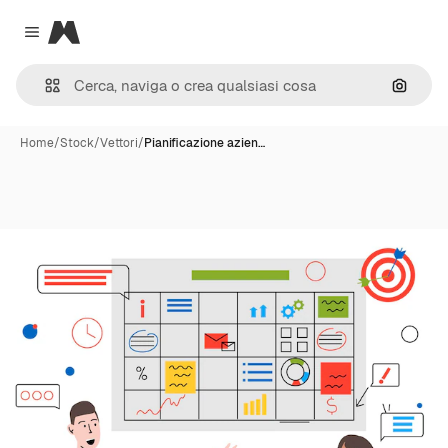
Magnific
Close menu
Cerca 
Home
/
Stock
/
Vettori
/
Pianificazione azien…