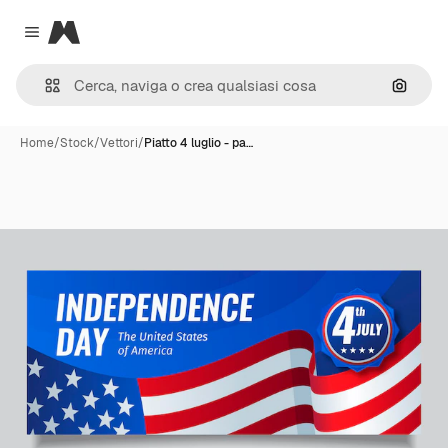
Magnific
Close menu
Cerca 
Home
/
Stock
/
Vettori
/
Piatto 4 luglio - pa…