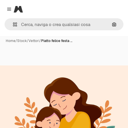
Magnific
Close menu
Cerca 
Home
/
Stock
/
Vettori
/
Piatto felice festa …