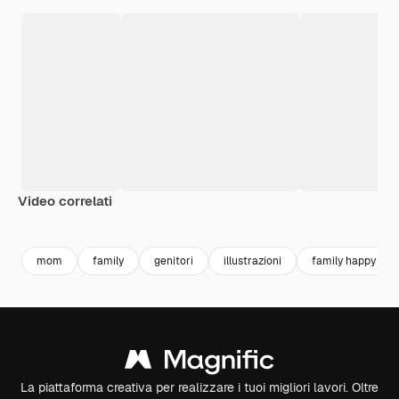
Video correlati
Premium
Premium
Premium
Premium
mom
family
genitori
illustrazioni
family happy
La piattaforma creativa per realizzare i tuoi migliori lavori. Oltre