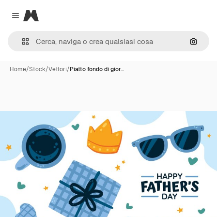
Magnific
Close menu
Cerca 
Home
/
Stock
/
Vettori
/
Piatto fondo di gior…