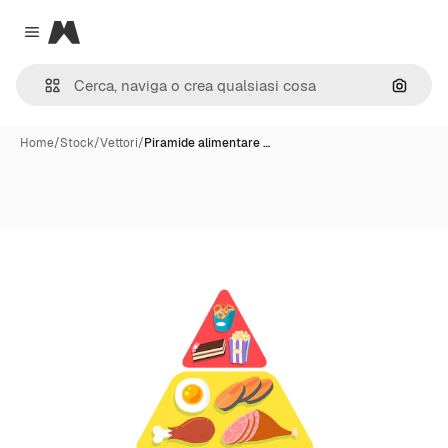
Magnific
Close menu
Cerca 
Home
/
Stock
/
Vettori
/
Piramide alimentare …