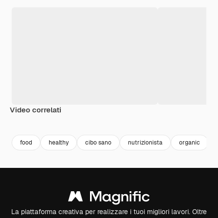
Video correlati
Premium
Premium
Premium
Premium
food
healthy
cibo sano
nutrizionista
organic
La piattaforma creativa per realizzare i tuoi migliori lavori. Oltre