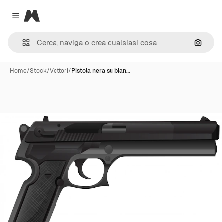
Magnific
Close menu
Cerca 
Home
/
Stock
/
Vettori
/
Pistola nera su bian…