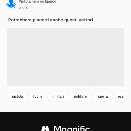
Pistola nera su bianco
brgfx
Potrebbero piacerti anche questi vettori.
pistola
fucile
militari
militare
guerra
esercit