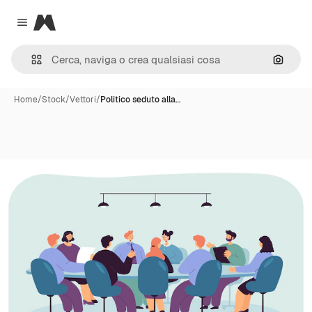
Magnific
Close menu
Cerca 
Home
/
Stock
/
Vettori
/
Politico seduto alla…