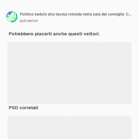
Politico seduto alla tavola rotonda nella sala del consiglio. Consiglio di amministrazione con CEO che tiene un discorso formale nell'illustrazione vettoriale piatta della stanza dell'ufficio. Autorità aziendale, leader aziendale, concetto di strategia di pianificazione
pch.vector
Potrebbero piacerti anche questi vettori.
PSD correlati