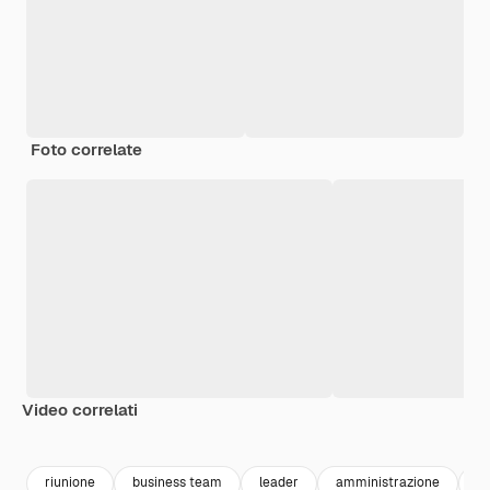
Foto correlate
Video correlati
Premium
Premium
Generato da
riunione
business team
leader
amministrazione
m